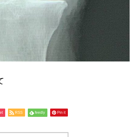
て
et
RSS
feedly
Pin it