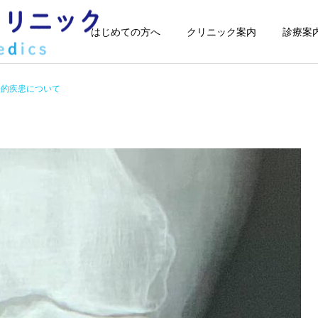
はじめての方へ
クリニック案内
診療案
表的疾患について
スポーツ整形
スポーツ整形
リハビリテーシ
リハビリテーシ
SMP（ｻｲﾚﾝﾄﾏﾆﾋﾟｭﾚｰｼ
SMP（ｻｲﾚﾝﾄﾏﾆﾋﾟｭﾚｰｼ
骨粗鬆症
骨粗鬆症
ｮﾝ）
ｮﾝ）