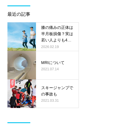
最近の記事
膝の痛みの正体は
半月板損傷？実は
若い人よりも40
代以降の方が多く
2026.02.19
て、人工関節手術
が必要になってし
MRIについて
まう根本的な原因
2021.07.14
スキージャンプで
の事故も
2021.03.31