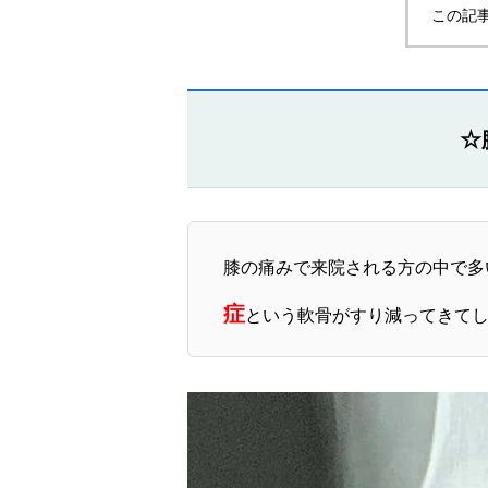
この記
☆
膝の痛みで来院される方の中で多
症
という軟骨がすり減ってきて