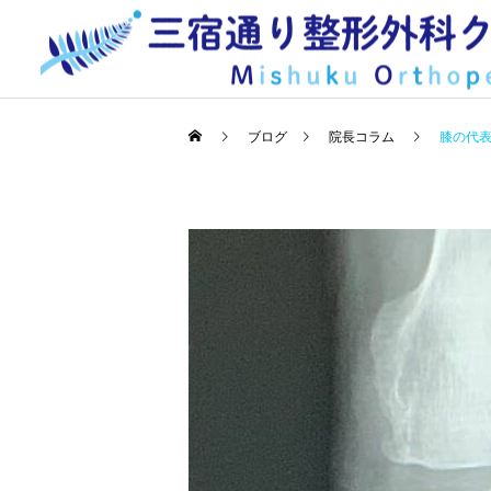
ブログ
院長コラム
膝の代
PRP療法
PRP療法
AI搭載の1.5T MRI
AI搭載の1.5T MRI